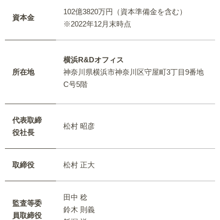
102億3820万円（資本準備金を含む）
資本金
※2022年12月末時点
横浜R&Dオフィス
所在地
神奈川県横浜市神奈川区守屋町3丁目9番地
C号5階
代表取締
松村 昭彦
役社長
取締役
松村 正大
田中 稔
監査等委
鈴木 則義
員取締役