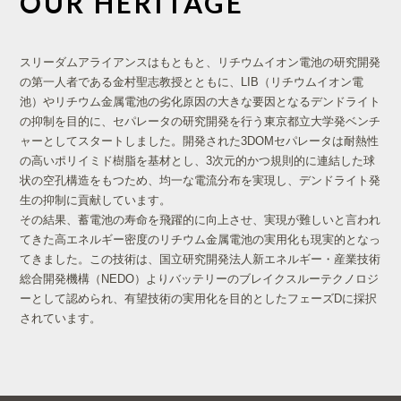
OUR HERITAGE
スリーダムアライアンスはもともと、リチウムイオン電池の研究開発
の第一人者である金村聖志教授とともに、LIB（リチウムイオン電
池）やリチウム金属電池の劣化原因の大きな要因となるデンドライト
の抑制を目的に、セパレータの研究開発を行う東京都立大学発ベンチ
ャーとしてスタートしました。開発された3DOMセパレータは耐熱性
の高いポリイミド樹脂を基材とし、3次元的かつ規則的に連結した球
状の空孔構造をもつため、均一な電流分布を実現し、デンドライト発
生の抑制に貢献しています。
その結果、蓄電池の寿命を飛躍的に向上させ、実現が難しいと言われ
てきた高エネルギー密度のリチウム金属電池の実用化も現実的となっ
てきました。この技術は、国立研究開発法人新エネルギー・産業技術
総合開発機構（NEDO）よりバッテリーのブレイクスルーテクノロジ
ーとして認められ、有望技術の実用化を目的としたフェーズDに採択
されています。