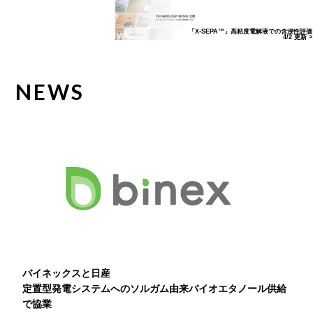
「X-SEPA™」高粘度電解液での含浸性評価
4/2 更新 >
NEWS
バイネックスと日産
定置型発電システムへのソルガム由来バイオエタノール供給
で協業