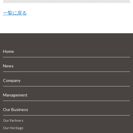
一覧に戻る
Home
News
Company
Management
Our Business
Our Partners
Our Heritage