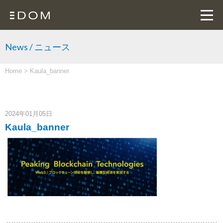
News / ニュース
Home
>
Kaula_banner
2024年01月05日
Kaula_banner