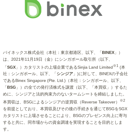
バイネックス株式会社（本社：東京都港区、以下、「
BINEX
」）
は、2021年11月19日（金）にシンガポール取引所（以下、
※1
「
SGX
」）カタリストの上場企業であるSinjia Land Limited
(本
社：シンガポール、以下、「
シンジア
」)に対して、BINEXの子会社
であるBinex Singapore (Pte. Ltd.)（本社：シンガポール、以下、
「
BSG
」）の全ての発行済株式を譲渡（以下、「本買収」）するた
めに、シンジアと法的拘束力のないタームシートを締結しました。
※2
本買収は、BSGによるシンジアの逆買収（Reverse Takeover）
を前提としており、本買収及びその後の手続きを通じてBSGをSGX
カタリストに上場させることにより、BSGのプレゼンス向上に寄与
すると共に、同市場からの資金調達を実現することを目的としま
す。