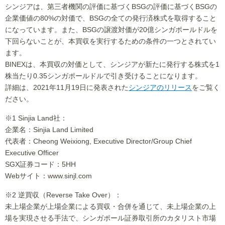
シンジアは、第三者機関の評価に基づくBSGの評価に基づくBSGの
企業価値の80%の対価で、BSGの全ての発行済株式を取得すること
になっています。また、BSGの譲渡対価が20億シンガポールドルを
下回らないことが、本買収を実行するための条件の一つとされてい
ます。
BINEXは、本買収の対価として、シンジアが新たに発行する株式を1
株当たり0.35シンガポールドルで引き受けることになります。
詳細は、2021年11月19日に発表された
シンジアのリリース
をご覧く
ださい。
※1 Sinjia Land社：
企業名：Sinjia Land Limited
代表者：Cheong Weixiong, Executive Director/Group Chief
Executive Officer
SGX証券コード：5HH
Webサイト：www.sinjl.com
※2 逆買収（Reverse Take Over）：
未上場企業が上場企業による買収・合併を通じて、未上場企業の上
場を実現させる手法で、シンガポール証券取引所のカタリスト市場