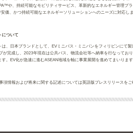
EPA™や、持続可能なモビリティサービス、革新的なエネルギー管理プ
リーンで安価、かつ持続可能なエネルギーソリューションへのニーズに対応し
トについて
トは、日本ブランドとして、EVミニバス・ミニバンをフィリピンにて製
イプが完成し、2023年現在は公共バス、物流会社等へ納車を行なってお
す。EV化が急速に進むASEAN地域を軸に事業展開を進めてまいりま
関する重要事項情報および将来に関する記述については英語版プレスリリースを