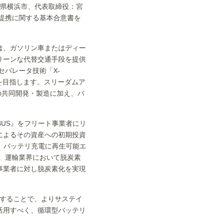
奈川県横浜市、代表取締役：宮
提携に関する基本合意書を
は、ガソリン車またはディー
リーンな代替交通手段を提供
パレータ技術「X-
造を目指します。スリーダムア
リの共同開発・製造に加え、バ
 BUS』をフリート事業者にリ
によるその資産への初期投資
、バッテリ充電に再生可能エ
す。運輸業界において脱炭素
事業者に対し脱炭素化を実現
用することで、よりサステイ
活用すべく、循環型バッテリ