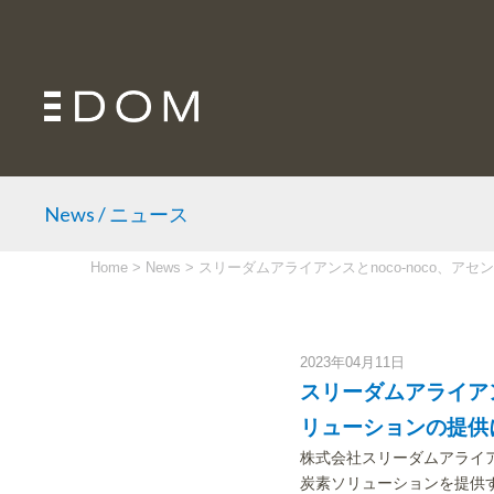
News / ニュース
Home
>
News
>
スリーダムアライアンスとnoco-noco、
2023年04月11日
スリーダムアライアン
リューションの提供
株式会社スリーダムアライ
炭素ソリューションを提供する子会