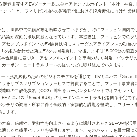
BUS』を製造販売するEVメーカー株式会社アセンブルポイント（本社：神
ポイント）と、フィリピン国内の運輸部門における脱炭素化に向けた業務
出は、世界中で気候変動を増幅させていますが、特にフィリピン国内で
気汚染が深刻な環境問題となっています。本提携は、フィリピンでのク
、アセンブルポイントのEV開発技術にスリーダムアライアンスの独自のセ
テリを組み合わせた新型EVを共同開発し、今後、まずは15,000台の製
coは基本合意書に基づき、アセンブルポイントと車両の共同開発、バッテ
、カーボンニュートラルリースの提供などに取り組んでいきます。
のフリート脱炭素化のためのビジネスモデルを通じて、EVミニバス『Smart
テリをサブスクリプションサービスで提供することで、フリート事業者
製造時の二酸化炭素（CO2）排出をカーボンクレジットでオフセットし
EVミニバス『Smart BUS』のカーボンニュートラル化を図る予定で
バッテリの調達・所有に伴う金銭的・実務的な課題を軽減し、フリート
指します。
寿命、信頼性、耐熱性を向上させるように設計されたX-SEPA™を活
に適した車載用バッテリを提供します。また、そのバッテリを最大限に