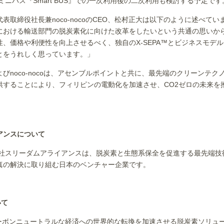
ミニバス『Smart BUS』での一次利用後の二次利用も検討する予定です
表取締役社長兼noco-nocoのCEO、松村正大は以下のように述べてい
における輸送部門の脱炭素化に向けた改革をしたいという共通の思いか
、価格や利便性を向上させるべく、独自のX-SEPA™とビジネスモデ
とをうれしく思っています。」
びnoco-nocoは、アセンブルポイントと共に、最先端のクリーンテ
供することにより、フィリピンの電動化を加速させ、CO2ゼロの未来を
アンスについて
式会社スリーダムアライアンスは、脱炭素と生態系保全を促進する最先端
真の解決に取り組む日本のベンチャー企業です。
いて
 Ltd.は、カーボンニュートラルな経済への世界的な転換を加速させる脱炭素ソ