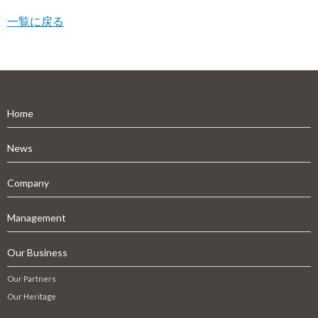
一覧に戻る
Home
News
Company
Management
Our Business
Our Partners
Our Heritage