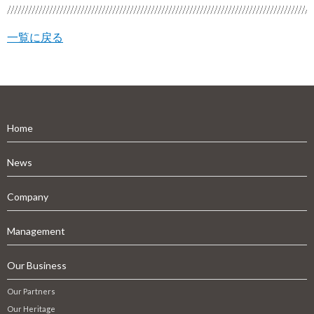
一覧に戻る
Home
News
Company
Management
Our Business
Our Partners
Our Heritage