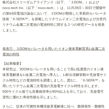
株式会社スリーダムアライアンス（以下、「３DOM」）および
noco-tech Inc.（以下「noco-tech」）は、11月28日～30日で開催中
の第64回電池討論会において、３DOMが開発した革新的セパレータ
技術「X-SEPA™」を搭載したリチウムイオン二次電池および次世代
リチウム金属二次電池の電池特性に関する２つの研究データを発表
しました。
発表① ３DOMセパレータを用いたイオン液体電解質系Li金属二次
電池の特性
【結果概要】
本研究は、3DOMセパレータを用いることで高Li塩濃度のイオン液
体系電解液をLi金属二次電池へ導入し、Li析出溶解挙動や充放電サイ
クル特性などの電池特性を調査しました。図1に、「X-SEPA™」を
用いたリチウム金属二次電池の充放電サイクル特性を示します。
500サイクル後でも容量維持率が80%以上を示しており、充放電可
逆性に優れた寿命性能を示しました。
さらに、従来の可燃性有機溶媒系電解液に比べ、難揮発性・難燃性