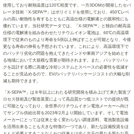
使用しており耐熱温度は120℃程度です。一方3DOMが開発したセパ
レータ技術「X-SEPA™」はポリイミドを使用しており、450℃レベ
ルの高い耐熱性を有するとともに高温仕様の電解液との親和性にも
優れています。当社研究データでは、「X-SEPA™」と独自の耐高温
仕様の電解液を組み合わせたリチウムイオン電池は、60℃の高温環
境下で従来のものより寿命を5倍以上伸ばすことが可能となり、今後
更なる寿命の伸長も予想されています。これにより、高温環境下で
のバッテリ劣化の問題を抱えてきたインドや東南アジアを始めとす
る地域において大規模な需要が期待されます。また、バッテリパッ
クを設計する際に高価な冷却システムとスペースの必要性を低減す
ることが見込めるので、EVのバッテリパッケージコストの大幅な削
減も期待できます。
「X-SEPA™」は８年以上にわたる研究開発を積み上げて来た製造プ
ロセス技術及び製造装置によって高品質かつ低コストでの提供が既
に可能となっており、全世界のリチウムイオン電池メーカーへ向け
てサンプル供給出荷を2023年2月より開始しています。そして電池
メーカーにとっては従来と全く変わらない調達原料、電池製造設備
を活用出来ることも大きな特徴の一つであり、新たな設備投資をほ
とんど必要とすることなくかつ従来とは全く次元の異なる新たな高