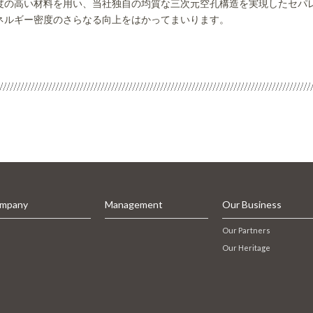
の高い材料を用い、当社独自の均質な三次元空孔構造を実現したセパ
ネルギー密度のさらなる向上をはかってまいります。
mpany
Management
Our Business
Our Partners
Our Heritage