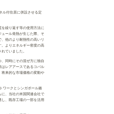
ネル付住居に併設させる定
電を繰り返す等の使用方法に
ジュール発熱が生じた際、そ
で、他のより耐熱性の高いリ
す。よりエネルギー密度の高
されていました。
つ、同時にその混ぜ方に独自
料はレアアースであるコバル
、将来的な市場価格の変動や
ットワークとシンガポール拠
らに、当社の米国関連会社で
携し、既存工場の一部を活用