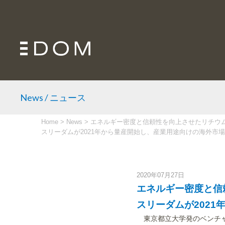
News / ニュース
Home
>
News
>
エネルギー密度と信頼性を向上させたリチウ
スリーダムが2021年から量産開始し、産業用途向けの海外市
2020年07月27日
エネルギー密度と信
スリーダムが202
東京都立大学発のベンチャ