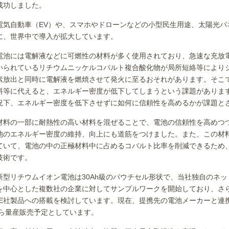
成功しました。
気自動車（EV）や、スマホやドローンなどの小型民生用途、太陽光パ
に、世界中で導入が拡大しています。
池には電解液などに可燃性の材料が多く使用されており、急速な充放
いられているリチウムニッケルコバルト複合酸化物が局所短絡等により
素放出と同時に電解液を燃焼させて発火に至るおそれがあります。そこ
料等に代えると、エネルギー密度が低下してしまうという課題がありま
況下、エネルギー密度を低下させずに如何に信頼性を高めるかが課題と
料の一部に耐熱性の高い材料を混ぜることで、電池の信頼性を高めつ
池のエネルギー密度の維持、向上にも道筋をつけました。また、この材
ていて、電池の中の正極材料中に占めるコバルト比率を削減できるため
技術です。
新型リチウムイオン電池は30Ah級のパウチセル形状で、当社独自のネ
を中心とした複数社の企業に対してサンプルワークを開始しており、さ
LE社製品への搭載を検討しています。現在、提携先の電池メーカーと連
から量産販売予定としています。