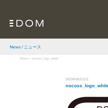
News / ニュース
Home
>
nocoss_logo_white
2023年08月21日
nocoss_logo_whit