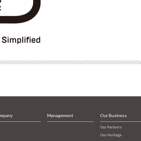
mpany
Management
Our Business
Our Partners
Our Heritage