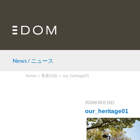
News / ニュース
Home
>
事業内容
>
our_heritage01
2018年09月19日
our_heritage01