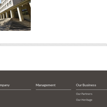
mpany
Management
Our Business
Our Partners
Our Heritage