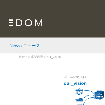
News / ニュース
Home
>
事業内容
>
our_vision
2018年09月26日
our_vision