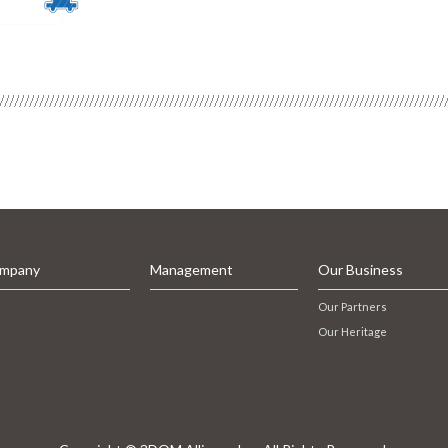
mpany
Management
Our Business
Our Partners
Our Heritage